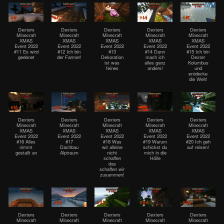
Dexters
Dexters
Dexters
Dexters
Dexters
Minecraft
Minecraft
Minecraft
Minecraft
Minecraft
XMAS
XMAS
XMAS
XMAS
XMAS
Event 2022
Event 2022
Event 2022
Event 2022
Event 2022
#11 Es wird
#12 Ich bin
#13
#14 Dann
#15 Ich bin
geebnet
der Farmer!
Dekoration
mach ich
Dexter
ist was
alles ganz
Kolumbus
feines
anders!
und
entdecke
die Welt!
Dexters
Dexters
Dexters
Dexters
Dexters
Minecraft
Minecraft
Minecraft
Minecraft
Minecraft
XMAS
XMAS
XMAS
XMAS
XMAS
Event 2022
Event 2022
Event 2022
Event 2022
Event 2022
#16 Alles
#17
#18 Was
#19 Warum
#20 Ich geh
nimmt
Dachbau
wir alleine
schickst du
auf reisen!
gestallt an
Alptraum
nicht
mich in die
schaffen
Hölle
das
schaffen wir
zusammen!
Dexters
Dexters
Dexters
Dexters
Dexters
Minecraft
Minecraft
Minecraft
Minecraft
Minecraft