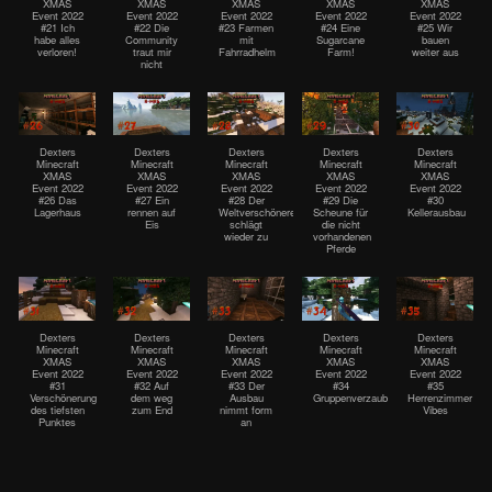
XMAS
XMAS
XMAS
XMAS
XMAS
Event 2022
Event 2022
Event 2022
Event 2022
Event 2022
#21 Ich
#22 Die
#23 Farmen
#24 Eine
#25 Wir
habe alles
Community
mit
Sugarcane
bauen
verloren!
traut mir
Fahrradhelm
Farm!
weiter aus
nicht
Dexters
Dexters
Dexters
Dexters
Dexters
Minecraft
Minecraft
Minecraft
Minecraft
Minecraft
XMAS
XMAS
XMAS
XMAS
XMAS
Event 2022
Event 2022
Event 2022
Event 2022
Event 2022
#26 Das
#27 Ein
#28 Der
#29 Die
#30
Lagerhaus
rennen auf
Weltverschönerer
Scheune für
Kellerausbau
Eis
schlägt
die nicht
wieder zu
vorhandenen
Pferde
Dexters
Dexters
Dexters
Dexters
Dexters
Minecraft
Minecraft
Minecraft
Minecraft
Minecraft
XMAS
XMAS
XMAS
XMAS
XMAS
Event 2022
Event 2022
Event 2022
Event 2022
Event 2022
#31
#32 Auf
#33 Der
#34
#35
Verschönerung
dem weg
Ausbau
Gruppenverzauberung
Herrenzimmer
des tiefsten
zum End
nimmt form
Vibes
Punktes
an