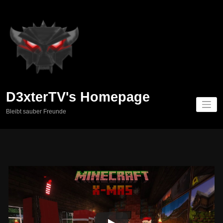
Springe
zum
Inhalt
D3xterTV's Homepage
Bleibt sauber Freunde