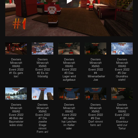
Dexters
Dexters
Dexters
Dexters
Dexters
Minecraft
Minecraft
Minecraft
Minecraft
Minecraft
XMAS
XMAS
XMAS
XMAS
XMAS
Event 2022
Event 2022
Event 2022
Event 2022
Event 2022
#1 Es geht
#2 Es ist
#3 Das
#4
#5 Der
los!
fröstelig
Lager wird
Minenarbeiter
Grundriss
aufgebaut
Joe
steht!
Dexters
Dexters
Dexters
Dexters
Dexters
Minecraft
Minecraft
Minecraft
Minecraft
Minecraft
XMAS
XMAS
XMAS
XMAS
XMAS
Event 2022
Event 2022
Event 2022
Event 2022
Event 2022
#6 Bob der
#7 Die
#8 Jeder
#9 Das
#10
Baumeister
zweite
hat Leichen
Dorf nimmt
Eisentour
wäre stolz
Etage
im Keller
form an!
wird zur
nimmt
oder
Tortur
Form an!