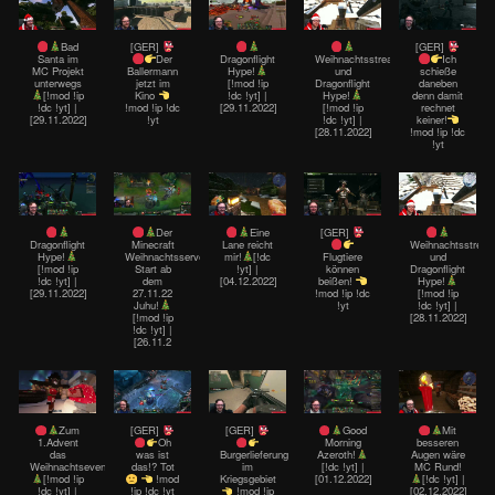
Bad
[GER]
[GER]
Santa im
Der
Dragonflight
Weihnachtsstream
Ich
MC Projekt
Ballermann
Hype!
und
schieße
unterwegs
jetzt im
[!mod !ip
Dragonflight
daneben
[!mod !ip
Kino
!dc !yt] |
Hype!
denn damit
!dc !yt] |
!mod !ip !dc
[29.11.2022]
[!mod !ip
rechnet
[29.11.2022]
!yt
!dc !yt] |
keiner!
[28.11.2022]
!mod !ip !dc
!yt
Der
Eine
[GER]
Dragonflight
Minecraft
Lane reicht
Weihnachtsstrea
Hype!
Weihnachtsserver
mir!
[!dc
Flugtiere
und
[!mod !ip
Start ab
!yt] |
können
Dragonflight
!dc !yt] |
dem
[04.12.2022]
beißen!
Hype!
[29.11.2022]
27.11.22
!mod !ip !dc
[!mod !ip
Juhu!
!yt
!dc !yt] |
[!mod !ip
[28.11.2022]
!dc !yt] |
[26.11.2
Zum
[GER]
[GER]
Good
Mit
1.Advent
Oh
Morning
besseren
das
was ist
Burgerlieferung
Azeroth!
Augen wäre
Weihnachtsevent!
das!? Tot
im
[!dc !yt] |
MC Rund!
[!mod !ip
!mod
Kriegsgebiet
[01.12.2022]
[!dc !yt] |
!dc !yt] |
!ip !dc !yt
!mod !ip
[02.12.2022]