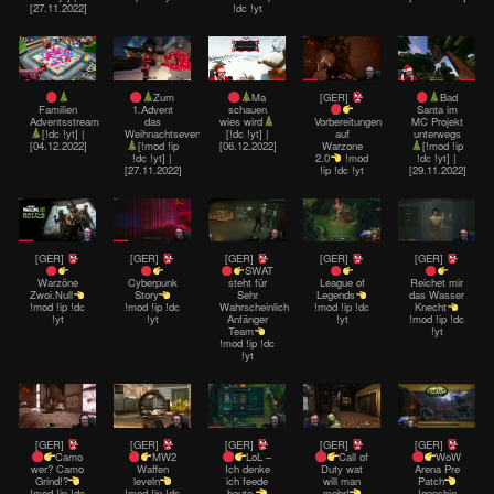
[27.11.2022]
!dc !yt
Zum
Ma
[GER]
Bad
Familien
1.Advent
schauen
Santa im
Adventsstream
das
wies wird
Vorbereitungen
MC Projekt
[!dc !yt] |
Weihnachtsevent!
[!dc !yt] |
auf
unterwegs
[04.12.2022]
[!mod !ip
[06.12.2022]
Warzone
[!mod !ip
!dc !yt] |
2.0
!mod
!dc !yt] |
[27.11.2022]
!ip !dc !yt
[29.11.2022]
[GER]
[GER]
[GER]
[GER]
[GER]
SWAT
Warzöne
Cyberpunk
steht für
League of
Reichet mir
Zwoi.Null
Story
Sehr
Legends
das Wasser
!mod !ip !dc
!mod !ip !dc
Wahrscheinlich
!mod !ip !dc
Knecht
!yt
!yt
Anfänger
!yt
!mod !ip !dc
Team
!yt
!mod !ip !dc
!yt
[GER]
[GER]
[GER]
[GER]
[GER]
Camo
MW2
LoL –
Call of
WoW
wer? Camo
Waffen
Ich denke
Duty wat
Arena Pre
Grind!?
leveln
ich feede
will man
Patch
!mod !ip !dc
!mod !ip !dc
heute
mehr!
!genshin