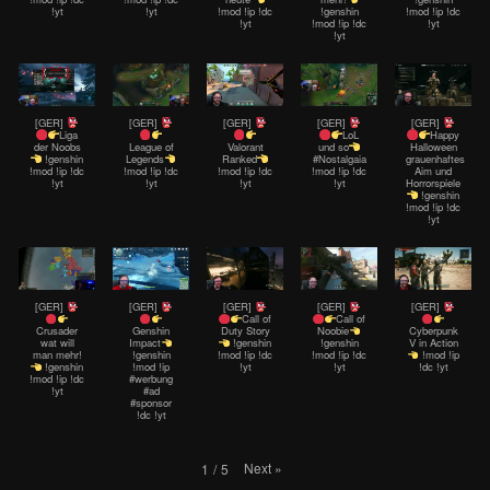
!yt
!yt
!mod !ip !dc
!genshin
!mod !ip !dc
!yt
!mod !ip !dc
!yt
!yt
[GER]
[GER]
[GER]
[GER]
[GER]
Liga
LoL
Happy
der Noobs
League of
Valorant
und so
Halloween
!genshin
Legends
Ranked
#Nostalgaia
grauenhaftes
!mod !ip !dc
!mod !ip !dc
!mod !ip !dc
!mod !ip !dc
Aim und
!yt
!yt
!yt
!yt
Horrorspiele
!genshin
!mod !ip !dc
!yt
[GER]
[GER]
[GER]
[GER]
[GER]
Call of
Call of
Crusader
Genshin
Duty Story
Noobie
Cyberpunk
wat will
Impact
!genshin
!genshin
V in Action
man mehr!
!genshin
!mod !ip !dc
!mod !ip !dc
!mod !ip
!genshin
!mod !ip
!yt
!yt
!dc !yt
!mod !ip !dc
#werbung
!yt
#ad
#sponsor
!dc !yt
Next
»
1
/
5