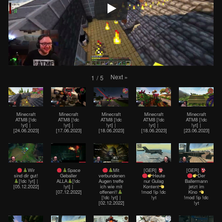
Next
»
1
/
5
Minecraft
Minecraft
Minecraft
Minecraft
Minecraft
ATM8 [!dc
ATM8 [!dc
ATM8 [!dc
ATM8 [!dc
ATM8 [!dc
!yt] |
!yt] |
!yt] |
!yt] |
!yt] |
[24.06.2023]
[17.06.2023]
[18.06.2023]
[18.06.2023]
[23.06.2023]
Wir
Space
Mit
[GER]
[GER]
sind dir gut!
Geballer
verbundenen
Heute
Der
[!dc !yt] |
ALLA
[!dc
Augen treffe
nur Gulag
Ballermann
[05.12.2022]
!yt] |
ich wie mit
Kontent
jetzt im
[07.12.2022]
offenen!!
!mod !ip !dc
Kino
[!dc !yt] |
!yt
!mod !ip !dc
[02.12.2022]
!yt